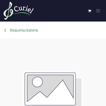
Ir al contenido
Baquetas batería