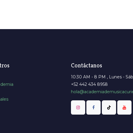
tros
Contáctanos
10:30 AM - 8 PM , Lunes - Sá
ademia
+52 442 434 8958
hola@academiademusicacuri
ales