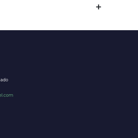
bado
el.com