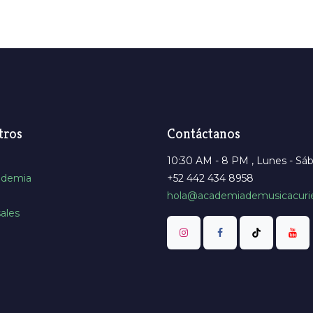
tros
Contáctanos
10:30 AM - 8 PM , Lunes - Sá
ademia
+52 442 434 8958
hola@academiademusicacuri
ales