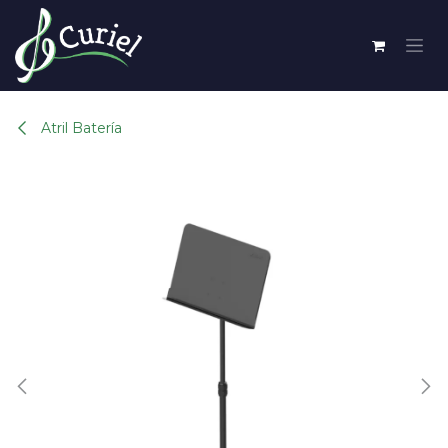
Ir al contenido
Atril Batería