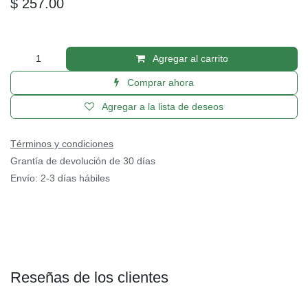
CABLE NEGRO/BLANCO MARCA KIRLIN
TEJIDO EN MALLA FLEXIBLE DE 3
METROS PARA INSTRUMENTO,
CONECTORES METALICOS DE 1/4 IW-
241-BCG-10FTBKB IW241BCG10FTBKB
(MUSICAL ENTRERPRICE)
(0 reseña)
$
257.00