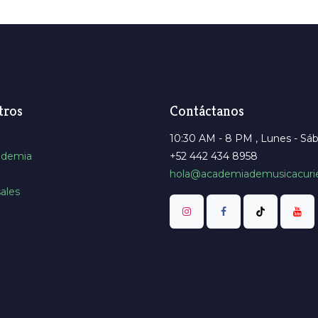
tros
Contáctanos
10:30 AM - 8 PM , Lunes - Sá
ademia
+52 442 434 8958
hola@academiademusicacuri
ales