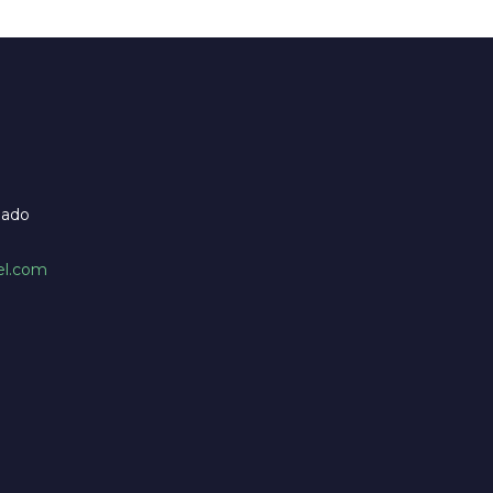
bado
el.com