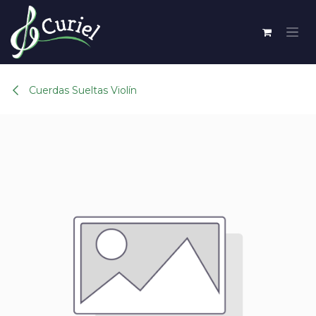
Ir al contenido
Cuerdas Sueltas Violín