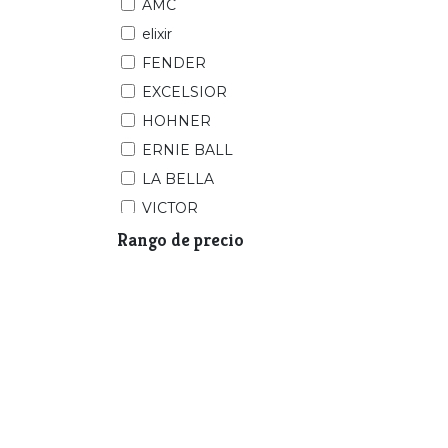
AMC
elixir
FENDER
EXCELSIOR
HOHNER
ERNIE BALL
LA BELLA
VICTOR
Rango de precio
PLASTICOVER
DUNLOP
IBAÑEZ
NEW BEAT
EVANS
DADDARIO
VIC FIRTH
CORELLI