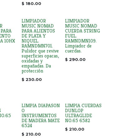
$
180.00
LIMPIADOR
LIMPIADOR
R
MUSIC NOMAD
MUSIC NOMAD
 PARA
PARA ALIENTOS
CUERDA STRING
ENTO
DE PLATA Y
FUEL.
A 10HX
NIQUEL.
RAMNDMN109.
RAMNDMN701.
Limpiador de
Pulidor que revive
cuerdas.
superficies opacas,
$
290.00
oxidadas y
empañadas. Da
protección
$
230.00
LIMPIA DIAPASON
LIMPIA CUERDAS
S
O
DUNLOP
O.65
INSTRUMENTOS
ULTRAGLIDE
DE MADERA MATE
NO.65 6582
6524
$
210.00
$
210.00