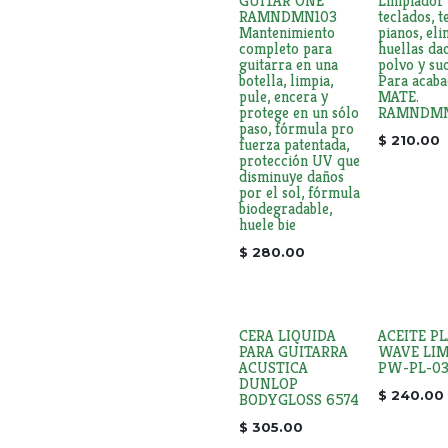
GUITAR ONE
Limpiador
RAMNDMN103
teclados, t
Mantenimiento
pianos, eli
completo para
huellas dac
guitarra en una
polvo y su
botella, limpia,
Para acaba
pule, encera y
MATE.
protege en un sólo
RAMNDMN
paso, fórmula pro
$
210.00
fuerza patentada,
protección UV que
disminuye daños
por el sol, fórmula
biodegradable,
huele bie
$
280.00
CERA LIQUIDA
ACEITE P
PARA GUITARRA
WAVE LI
ACUSTICA
PW-PL-0
DUNLOP
$
240.00
BODYGLOSS 6574
$
305.00