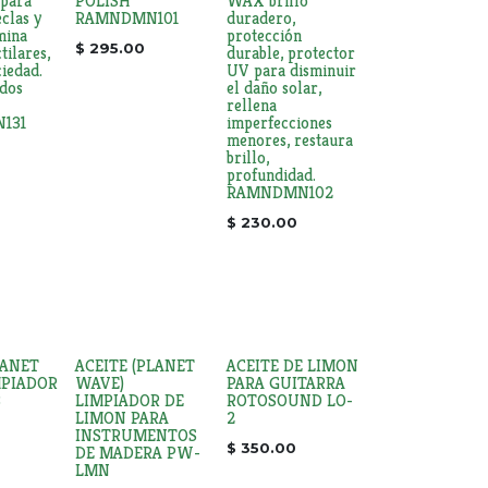
 para
POLISH
WAX brillo
eclas y
RAMNDMN101
duradero,
mina
protección
$
295.00
tilares,
durable, protector
ciedad.
UV para disminuir
dos
el daño solar,
rellena
131
imperfecciones
menores, restaura
brillo,
profundidad.
RAMNDMN102
$
230.00
LANET
ACEITE (PLANET
ACEITE DE LIMON
MPIADOR
WAVE)
PARA GUITARRA
3
LIMPIADOR DE
ROTOSOUND LO-
LIMON PARA
2
INSTRUMENTOS
$
350.00
DE MADERA PW-
LMN