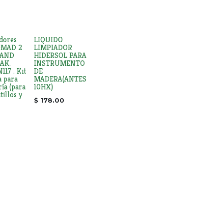
dores
LIQUIDO
OMAD 2
LIMPIADOR
 AND
HIDERSOL PARA
AK.
INSTRUMENTO
7 . Kit
DE
a para
MADERA(ANTES
ría (para
10HX)
tillos y
$
178.00