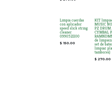
Limpia cuerdas
KIT limpia
con aplicador
MUSIC N
speed slick string
PZ DRUM
cleaner
CYMBAL P
0990521100
RAMNDMN11
de limpiez
$
150.00
set de bate
limpiar pla
tambores)
$
270.00