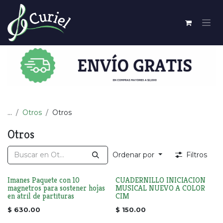
Ir al contenido
...
Otros
Otros
Otros
Ordenar por
Filtros
Imanes Paquete con 10
CUADERNILLO INICIACION
magnetros para sostener hojas
MUSICAL NUEVO A COLOR
en atril de partituras
CIM
$
630.00
$
150.00